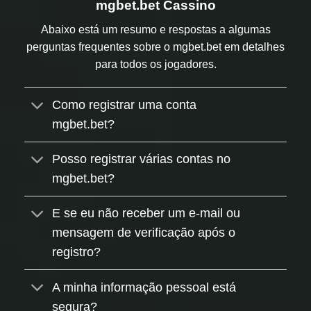
mgbet.bet Cassino
Abaixo está um resumo e respostas a algumas
perguntas frequentes sobre o mgbet.bet em detalhes
para todos os jogadores.
Como registrar uma conta
mgbet.bet?
Posso registrar várias contas no
mgbet.bet?
E se eu não receber um e-mail ou
mensagem de verificação após o
registro?
A minha informação pessoal está
segura?