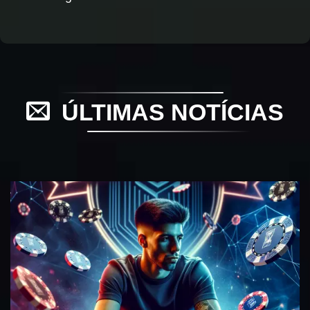
ÚLTIMAS NOTÍCIAS