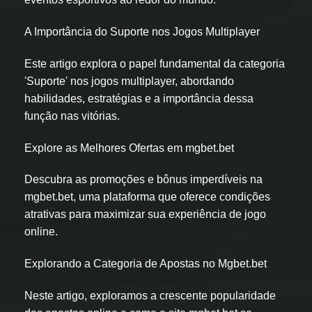
A Importância do Suporte nos Jogos Multiplayer
Este artigo explora o papel fundamental da categoria
'Suporte' nos jogos multiplayer, abordando
habilidades, estratégias e a importância dessa
função nas vitórias.
Explore as Melhores Ofertas em mgbet.bet
Descubra as promoções e bônus imperdíveis na
mgbet.bet, uma plataforma que oferece condições
atrativas para maximizar sua experiência de jogo
online.
Explorando a Categoria de Apostas no Mgbet.bet
Neste artigo, exploramos a crescente popularidade