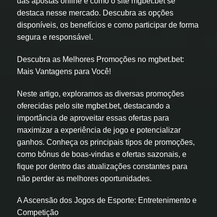
das apostas online e como o site mgbet.bet se
destaca nesse mercado. Descubra as opções
disponíveis, os benefícios e como participar de forma
segura e responsável.
Descubra as Melhores Promoções no mgbet.bet:
Mais Vantagens para Você!
Neste artigo, exploramos as diversas promoções
oferecidas pelo site mgbet.bet, destacando a
importância de aproveitar essas ofertas para
maximizar a experiência de jogo e potencializar
ganhos. Conheça os principais tipos de promoções,
como bônus de boas-vindas e ofertas sazonais, e
fique por dentro das atualizações constantes para
não perder as melhores oportunidades.
A Ascensão dos Jogos de Esporte: Entretenimento e
Competição