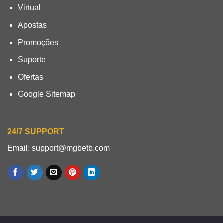
Virtual
Apostas
Promoções
Suporte
Ofertas
Google Sitemap
24/7 SUPPORT
Email: support@mgbetb.com